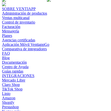
SOBRE VENTIAPP
Administración de productos
Ventas multicanal
Control de inventario
Facturación
Mensajería
Planes
Agencias certificadas
Aplicación Móvil VentiappGo
Comparativa de integradores
FAQ
Blog
Documentación
Centro de Ayuda
Guías rapidas
INTEGRACIONES
Mercado Libre
Claro Shop
TikTok Shop
Linio
Amazon
Shopify
Prestashop