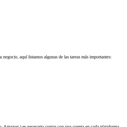
su negocio, aquí listamos algunas de las tareas más importantes:
o, Amazon ) es necesario contar con una cuenta en cada plataforma.