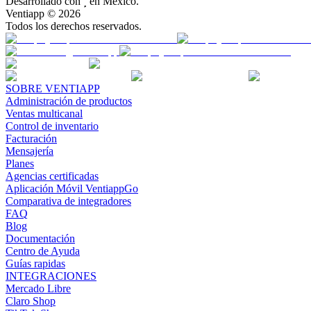
Desarrollado con

en México.
Ventiapp ©
2026
Todos los derechos reservados.
SOBRE VENTIAPP
Administración de productos
Ventas multicanal
Control de inventario
Facturación
Mensajería
Planes
Agencias certificadas
Aplicación Móvil VentiappGo
Comparativa de integradores
FAQ
Blog
Documentación
Centro de Ayuda
Guías rapidas
INTEGRACIONES
Mercado Libre
Claro Shop