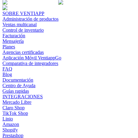
SOBRE VENTIAPP
Administración de productos
Ventas multicanal
Control de inventario
Facturación
Mensajería
Planes
Agencias certificadas
Aplicación Móvil VentiappGo
Comparativa de integradores
FAQ
Blog
Documentación
Centro de Ayuda
Guías rapidas
INTEGRACIONES
Mercado Libre
Claro Shop
TikTok Shop
Linio
Amazon
Shopify
Prestashop