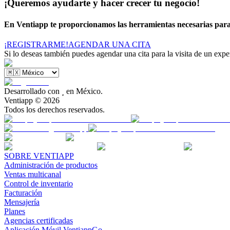
¡Queremos ayudarte y hacer crecer tu negocio!
En Ventiapp te proporcionamos las herramientas necesarias par
¡REGISTRARME!
AGENDAR UNA CITA
Si lo deseas también puedes agendar una cita para la visita de un expe
Desarrollado con

en México.
Ventiapp ©
2026
Todos los derechos reservados.
SOBRE VENTIAPP
Administración de productos
Ventas multicanal
Control de inventario
Facturación
Mensajería
Planes
Agencias certificadas
Aplicación Móvil VentiappGo