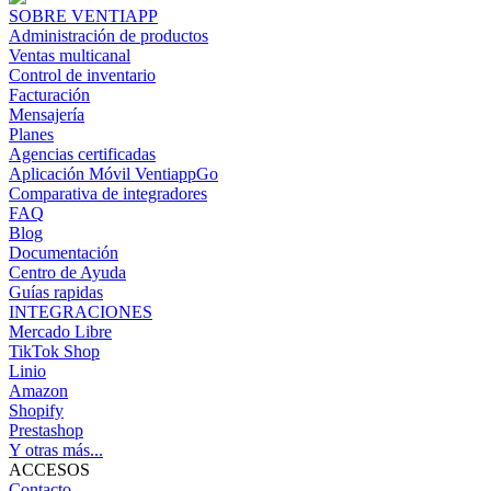
SOBRE VENTIAPP
Administración de productos
Ventas multicanal
Control de inventario
Facturación
Mensajería
Planes
Agencias certificadas
Aplicación Móvil VentiappGo
Comparativa de integradores
FAQ
Blog
Documentación
Centro de Ayuda
Guías rapidas
INTEGRACIONES
Mercado Libre
TikTok Shop
Linio
Amazon
Shopify
Prestashop
Y otras más...
ACCESOS
Contacto